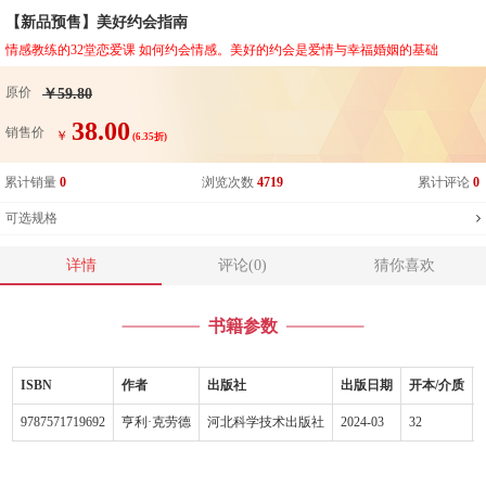
【新品预售】美好约会指南
情感教练的32堂恋爱课 如何约会情感。美好的约会是爱情与幸福婚姻的基础
原价
￥59.80
38.00
销售价
￥
(6.35折)
累计销量
0
浏览次数
4719
累计评论
0
可选规格
详情
评论(0)
猜你喜欢
书籍参数
ISBN
作者
出版社
出版日期
开本/介质
9787571719692
亨利·克劳德
河北科学技术出版社
2024-03
32