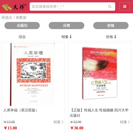
导航
筛选出
3
条数据
出版社
分类
价格
综合
销量
价格
人类幸福（英汉双版）
【正版】性福人生 性福婚姻 四川大学
出版社
￥13.00
销量 3
￥32.00
销量 1
￥13.00
￥30.00