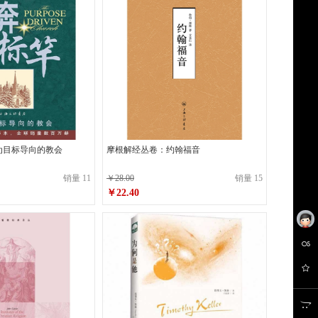
为目标导向的教会
摩根解经丛卷：约翰福音
销量 11
￥28.00
销量 15
￥22.40
原价
￥28.00
￥22.40
销售价