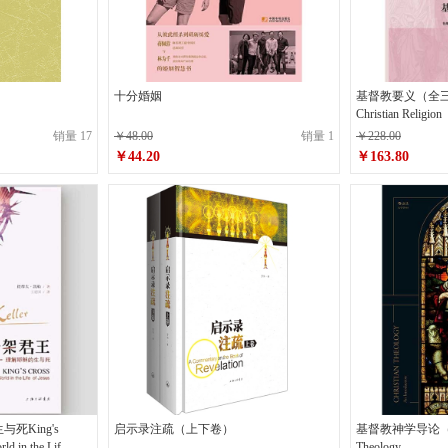
十分婚姻
基督教要义（全三册）In
Christian Religion
销量 17
￥48.00
销量 1
￥228.00
￥44.20
￥163.80
原价
￥48.00
原价
￥228.00
￥44.20
￥163.8
销售价
销售价
King's
启示录注疏（上下卷）
基督教神学导论（第5
ld in the Lif
Theology