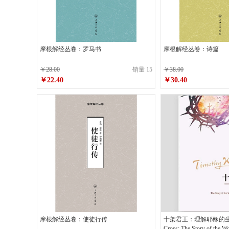
摩根解经丛卷：罗马书
摩根解经丛卷：诗篇
￥28.00
销量 15
￥38.00
￥22.40
￥30.40
原价
￥28.00
原价
￥38.00
￥22.40
￥30.40
销售价
销售价
摩根解经丛卷：使徒行传
十架君王：理解耶稣的生与死
Cross: The Story of the Wor