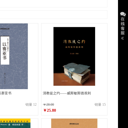
以赛亚书
清教徒之约——威斯敏斯德准则
销量 12
￥28.00
销量 15
￥25.80
原价
￥28.00
￥25.80
销售价