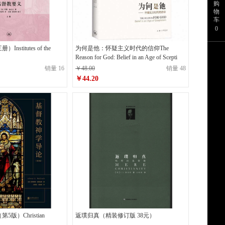
购
物
车
0
stitutes of the
为何是他：怀疑主义时代的信仰The
Reason for God: Belief in an Age of Scepti
销量 16
￥48.00
销量 48
￥44.20
原价
￥48.00
0
￥44.20
销售价
版）Christian
返璞归真（精装修订版 38元）