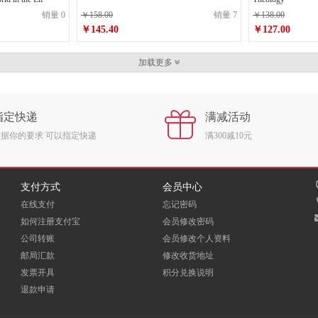
销量 0
￥158.00
销量 7
￥138.00
￥145.40
￥127.00
原价
￥158.00
原价
￥138.00
加载更多
￥145.40
￥127.0
销售价
销售价
指定快递
满减活动
根据你的要求 可以指定快递
满300减10元
支付方式
会员中心
在线支付
忘记密码
如何注册支付宝
会员修改密码
公司转账
会员修改个人资料
邮局汇款
修改收货地址
发票开具
积分兑换说明
退款申请