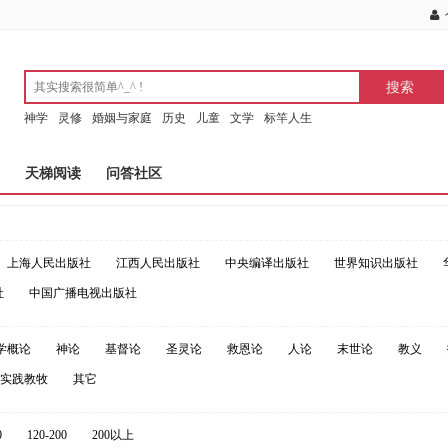
神学
灵修
婚姻与家庭
历史
儿童
文学
标竿人生
天梯阅读
问答社区
上海人民出版社
江西人民出版社
中央编译出版社
世界知识出版社
社
中国广播电视出版社
学概论
神论
基督论
圣灵论
救恩论
人论
末世论
教义
实践教牧
其它
0
120-200
200以上