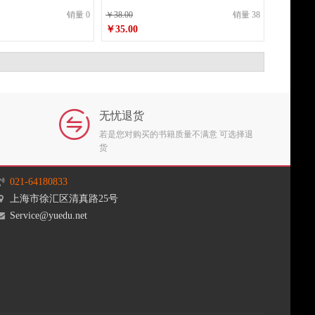
销量 0
￥38.00
销量 38
￥35.00
原价
￥38.00
0
￥35.00
销售价
无忧退货
若是您对购买的书籍质量不满意 可选择退
货
021-64180833
上海市徐汇区清真路25号
Service@yuedu.net