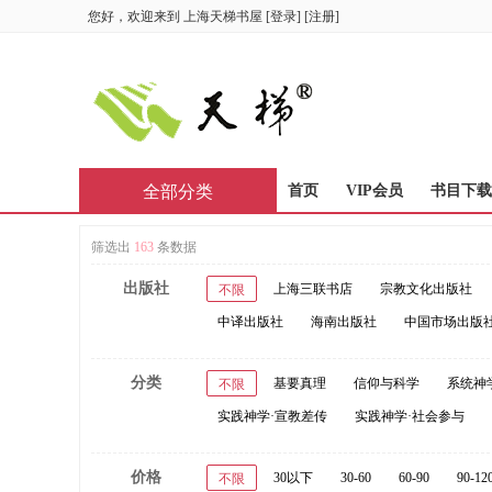
您好，欢迎来到
上海天梯书屋
[
登录
] [
注册
]
全部分类
首页
VIP会员
书目下载
筛选出
163
条数据
出版社
上海三联书店
宗教文化出版社
不限
中译出版社
海南出版社
中国市场出版
分类
基要真理
信仰与科学
系统神
不限
实践神学·宣教差传
实践神学·社会参与
价格
30以下
30-60
60-90
90-12
不限