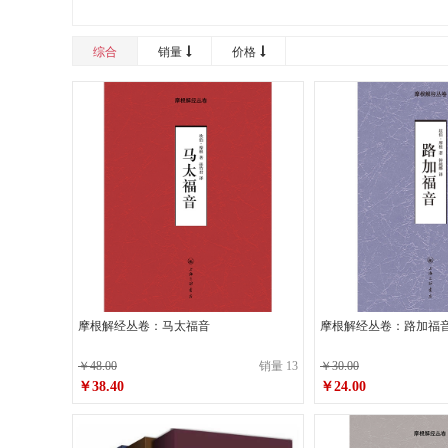
综合
销量
价格
摩根解经丛卷：马太福音
摩根解经丛卷：路加福
￥48.00
销量 13
￥30.00
￥38.40
￥24.00
原价
￥48.00
原价
￥30.00
￥38.40
￥24.00
销售价
销售价