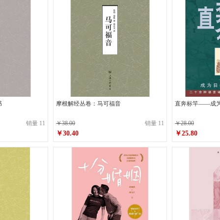
书
摩根解经丛卷：马可福音
直奔标竿——成
销量 11
￥38.00
销量 11
￥28.00
￥30.40
￥25.80
原价
￥38.00
原价
￥28.00
￥30.40
￥25.80
销售价
销售价