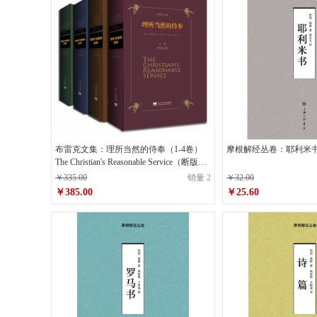
布雷克文集：理所当然的侍奉（1-4卷）
摩根解经丛卷：耶利米
The Christian's Reasonable Service（断版珍
品）
￥335.00
销量 2
￥32.00
￥385.00
￥25.60
原价
￥335.00
原价
￥32.00
￥385.00
￥25.60
销售价
销售价