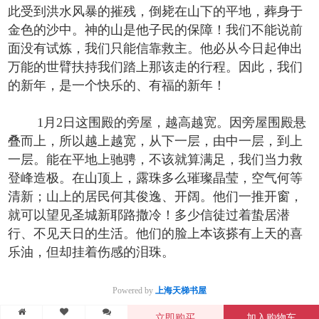
此受到洪水风暴的摧残，倒毙在山下的平地，葬身于
金色的沙中。神的山是他子民的保障！我们不能说前
面没有试炼，我们只能信靠救主。他必从今日起伸出
万能的世臂扶持我们踏上那该走的行程。因此，我们
的新年，是一个快乐的、有福的新年！
1月2日这围殿的旁屋，越高越宽。因旁屋围殿悬
叠而上，所以越上越宽，从下一层，由中一层，到上
一层。能在平地上驰骋，不该就算满足，我们当力救
登峰造极。在山顶上，露珠多么璀璨晶莹，空气何等
清新；山上的居民何其俊逸、开阔。他们一推开窗，
就可以望见圣城新耶路撒冷！多少信徒过着蛰居潜
行、不见天日的生活。他们的脸上本该搽有上天的喜
乐油，但却挂着伤感的泪珠。
Powered by
上海天梯书屋
立即购买
加入购物车