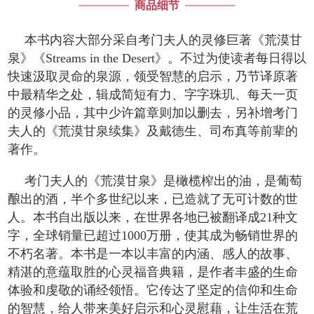
商品细节
本书内容大部分采自考门夫人的灵修巨著《荒漠甘
泉》《Streams in the Desert》。不过为使读者每日得以
快速汲取灵命的泉源，领受智慧的启示，乃节译原著
中最精华之处，辑成简短有力、字字珠玑、每天一页
的灵修小品，其中少许篇章则加以删去，另补增考门
夫人的《荒漠甘泉续集》及戴德生、司布真等前辈的
著作。
考门夫人的《荒漠甘泉》是橄榄榨出的油，是葡萄
酿出的酒，半个多世纪以来，已造就了无可计数的世
人。本书自出版以来，在世界各地已被翻译成21种文
字，全球销量已超过1000万册，使其成为畅销世界的
不朽名著。本书是一本以丰富的内涵、感人的故事、
精湛的意蕴取胜的心灵福音典籍，是作者丰盛的生命
体验和虔敬的诵经领悟。它传达了坚定的信仰和生命
的智慧，给人带来美好启示和心灵慰藉，让生活在荒