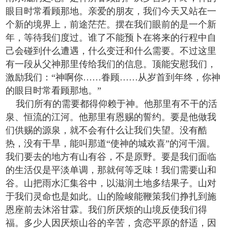
眼目时常看顾那地。亲爱的朋友，我们今天又站在一
个新的境界上，前途茫茫。摆在我们眼前的是一个新
年，等待我们度过。谁了不能预卜在将来的行程中自
己会碰到什么遭遇，什么变迁和什么需要。不过这里
有一段从父神那里传给我们的信息。顶能安慰我们，
激励我们：“神啊你……眷顾……从岁首到年终，你神
的眼目时常看顾那地。”
我们所有的需要都得仰赖于神。他那里有不干的活
泉、恒流的江河。他那里有恩赐的誓约。要是他做我
们供赐的源泉，就不会有什么让我们失望。没有酷
热，没有干旱，能叫那道“使神的城欢喜”的河干涸。
我们要去的地方有山有谷，不是原野。要是我们面临
的生活仅是平淡单调，那就何等乏味！我们需要山和
谷。山把雨水汇集谷中，以滋润土地多结果子。山对
于我们灵命也是如此。山的险峻能鞭策我们挣扎到施
恩座前去沐浴甘霖。我们所厌烦的山境反使我们得
福。多少人因厌烦山谷的辛苦，贪恋平原的舒适，因