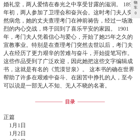
物
婚礼堂，两人爱情在春光之中享受甘露的滋润。 1894
车
年初，两人参加了卫理会和奋兴会。这时考门夫人突
0
然病危，她的丈夫查理考门在神前祷告，经过一场激
烈的内心交战，终于回到了喜乐平安的家园。 1901
年，考门夫人凭着信心与爱心，开始了她25年之久的
宣教事业。特别是在查理考门突然去世以后，考门夫
人在经历了更力艰辛的苦难与奋斗，开始提笔写作。
这些作品受到了广泛欢迎，因此她把这些文字编辑成
书，这就是有名的《荒漠甘泉》。 这本书的确在世界
帮助了许多在艰难中奋斗、在困苦中挣扎的人，至今
可以说是一部无人不知、无人不晓的名著。
目录
正篇
1月1日
1月2日