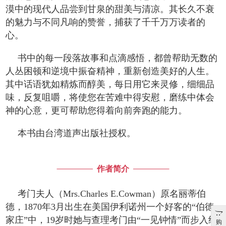
漠中的现代人品尝到甘泉的甜美与清凉。其长久不衰
的魅力与不同凡响的赞誉，捕获了千千万万读者的
心。
书中的每一段落故事和点滴感悟，都曾帮助无数的
人丛困顿和逆境中振奋精神，重新创造美好的人生。
其中话语犹如精炼而醇美，每日用它来灵修，细细品
味，反复咀嚼，将使您在苦难中得安慰，磨练中体会
神的心意，更可帮助您得着向前奔跑的能力。
本书由台湾道声出版社授权。
作者简介
考门夫人（Mrs.Charles E.Cowman）原名丽蒂伯
德，1870年3月出生在美国伊利诺州一个好客的“伯德
家庄”中，19岁时她与查理考门由“一见钟情”而步入结
购