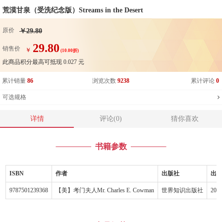
荒漠甘泉（受洗纪念版）Streams in the Desert
原价
￥29.80
29.80
销售价
￥
(10.00折)
此商品积分最高可抵现
0.027
元
累计销量
86
浏览次数
9238
累计评论
0
可选规格
详情
评论(0)
猜你喜欢
书籍参数
ISBN
作者
出版社
出
9787501239368
【美】考门夫人Mr. Charles E. Cowman
世界知识出版社
2010