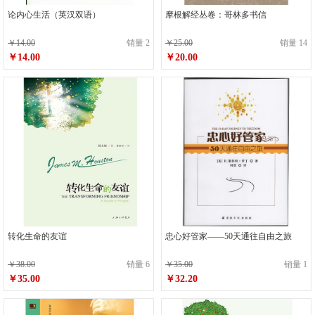
论内心生活（英汉双语）
摩根解经丛卷：哥林多书信
￥14.00
销量 2
￥25.00
销量 14
￥14.00
￥20.00
转化生命的友谊
忠心好管家——50天通往自由之旅
￥38.00
销量 6
￥35.00
销量 1
￥35.00
￥32.20