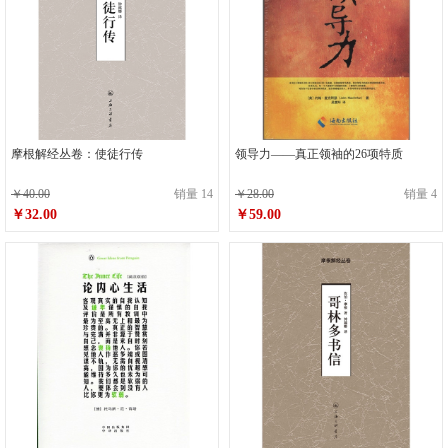
摩根解经丛卷：使徒行传
领导力——真正领袖的26项特质
￥40.00
销量 14
￥28.00
销量 4
￥32.00
￥59.00