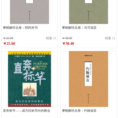
摩根解经丛卷：耶利米书
摩根解经丛卷：马可福音
￥32.00
销量 11
￥38.00
销量 11
￥25.60
￥30.40
直奔标竿——成为目标导向的教会
摩根解经丛卷：约翰福音