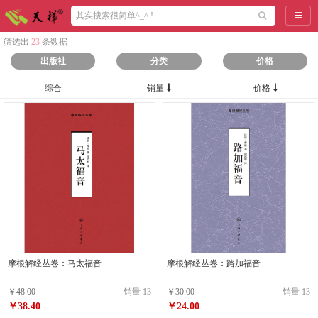
导航
筛选出
23
条数据
出版社
分类
价格
综合
销量
价格
摩根解经丛卷：马太福音
摩根解经丛卷：路加福音
￥48.00
销量 13
￥30.00
销量 13
￥38.40
￥24.00