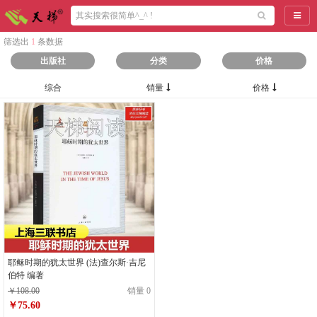
导航
筛选出
1
条数据
出版社
分类
价格
综合
销量
价格
耶稣时期的犹太世界 (法)查尔斯·吉尼
伯特 编著
￥108.00
销量 0
￥75.60