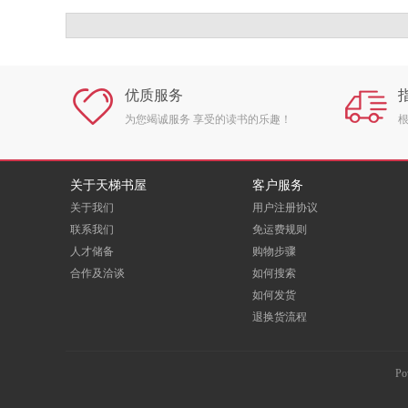
原价
￥68.00
原价
￥66.00
￥68.00
￥60.70
销售价
销售价
优质服务
为您竭诚服务 享受的读书的乐趣！
关于天梯书屋
客户服务
关于我们
用户注册协议
联系我们
免运费规则
人才储备
购物步骤
合作及洽谈
如何搜索
如何发货
退换货流程
Po