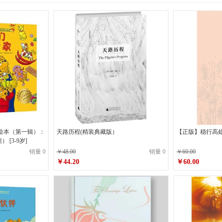
绘本（第一辑）：
天路历程(精装典藏版）
【正版】稳行高
[3-9岁]
销量 0
￥48.00
销量 0
￥60.00
￥44.20
￥60.00
原价
￥48.00
原价
￥60.00
￥44.20
￥60.00
销售价
销售价