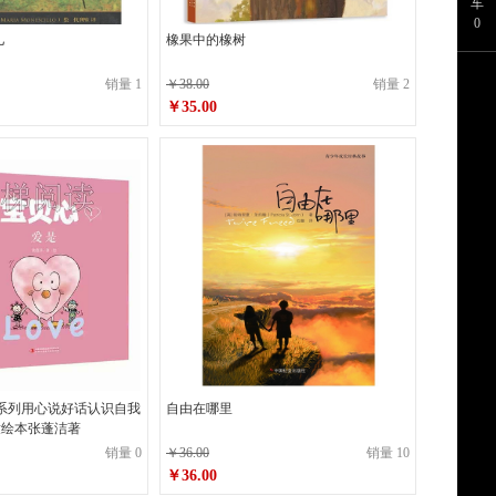
车
0
儿
橡果中的橡树
销量 1
￥38.00
销量 2
￥35.00
原价
￥38.00
￥35.00
销售价
 系列用心说好话认识自我
自由在哪里
童绘本张蓬洁著
销量 0
￥36.00
销量 10
￥36.00