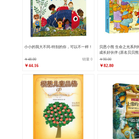
小小的我大不同-特别的你，可以不一样！
贝恩小熊 生命之光系列
成长好伙伴 (原名贝贝熊） 
￥48.00
销量 0
￥90.00
￥44.16
￥82.80
原价
￥48.00
原价
￥90.00
￥44.16
￥82.80
销售价
销售价