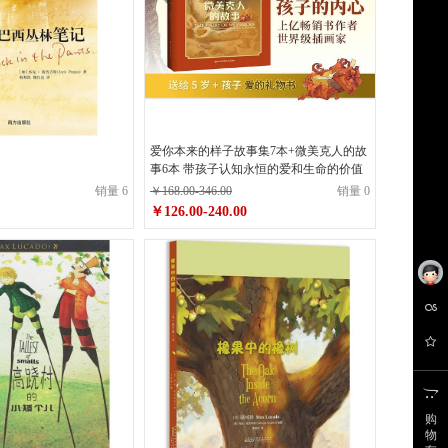
爱你本来的样子故事集7本+微美克人的故
事6本 带孩子认知永恒的爱和生命的价值
销量 6
￥168.00-346.00
销量 0
￥126.00-240.00
原价
￥168.00-346.00
￥126.00-240.00
销售价
购
物