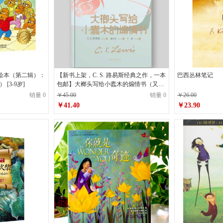
绘本（第二辑）：
【新书上架，C. S. 路易斯经典之作，一本
巴西丛林笔记
[3-9岁]
包邮】大榔头写给小蠹木的煽情书（又译
《魔鬼家书》《地狱来鸿》）
销量 0
￥45.00
销量 0
￥26.00
￥41.40
￥23.90
原价
￥45.00
原价
￥26.00
￥41.40
￥23.90
销售价
销售价