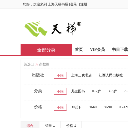
您好，欢迎来到
上海天梯书屋
[
登录
] [
注册
]
全部分类
首页
VIP会员
书目下载
筛选出
39
条数据
出版社
上海三联书店
江西人民出版社
不限
分类
儿主图书
0~2岁
3~6岁
7
不限
价格
30以下
30-60
60-90
90-12
不限
综合
销量
价格