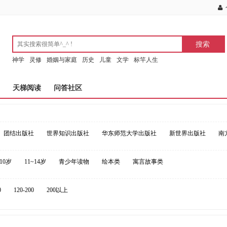
神学
灵修
婚姻与家庭
历史
儿童
文学
标竿人生
天梯阅读
问答社区
团结出版社
世界知识出版社
华东师范大学出版社
新世界出版社
南
~10岁
11~14岁
青少年读物
绘本类
寓言故事类
0
120-200
200以上