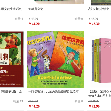
—用安徒生童话点
你就是奇迹
高跷村的小矮个
销量 4
￥48.00
销量 0
￥46.00
￥44.20
￥42.30
原价
￥48.00
原价
￥46.00
￥44.20
￥42.30
销售价
销售价
、特别的礼物（全
休想伤害我：儿童免受性侵害自救绘本
【正版】宝贝心
价值凡事G恩儿
销量 13
￥48.00
销量 0
￥140.00
￥44.20
￥72.90