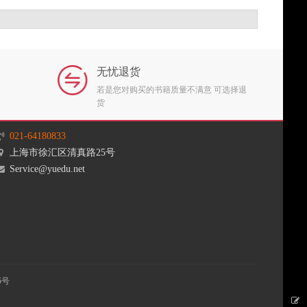
原价
￥36.00
￥36.00
销售价
无忧退货
若是您对购买的书籍质量不满意 可选择退
货
021-64180833
上海市徐汇区清真路25号
Service@yuedu.net
5号