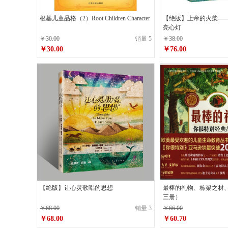
根基儿童品格（2）Root Children Character
【绝版】上帝的火柴—
亮心灯
￥30.00
销量 5
￥38.00
￥30.00
￥76.00
原价
￥30.00
原价
￥38.00
￥30.00
￥76.00
销售价
销售价
【绝版】让心灵歌唱的思想
最棒的礼物、栋梁之材
三册）
￥68.00
销量 3
￥66.00
￥68.00
￥60.70