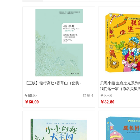
【正版】稳行高处+香草山（套装）
贝恩小熊 生命之光系列
我们这一家（原名贝贝熊） 
￥60.00
销量 4
￥90.00
￥60.00
￥82.80
原价
￥60.00
原价
￥90.00
￥60.00
￥82.80
销售价
销售价