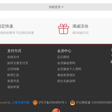
原价
￥48.00
原价
￥140.00
加载更多
￥44.20
￥72.90
销售价
销售价
指定快递
满减活动
根据你的要求 可以指定快递
满300减10元
支付方式
会员中心
在线支付
忘记密码
如何注册支付宝
会员修改密码
公司转账
会员修改个人资料
邮局汇款
修改收货地址
发票开具
积分兑换说明
退款申请
wered by
上海天梯书屋
沪ICP备05004992号-1
沪公网安备 3101040201000