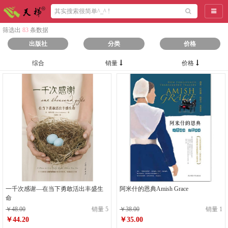
导航
筛选出
83
条数据
出版社
分类
价格
综合
销量
价格
一千次感谢—在当下勇敢活出丰盛生
阿米什的恩典Amish Grace
命
￥48.00
销量 5
￥38.00
销量 1
￥44.20
￥35.00