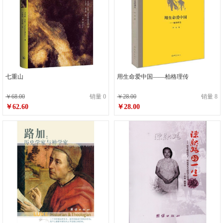
七重山
用生命爱中国——柏格理传
￥68.00
销量 0
￥28.00
销量 8
￥62.60
￥28.00