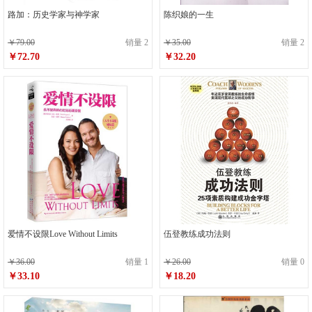
路加：历史学家与神学家
陈织娘的一生
￥79.00
销量 2
￥35.00
销量 2
￥72.70
￥32.20
爱情不设限Love Without Limits
伍登教练成功法则
￥36.00
销量 1
￥26.00
销量 0
￥33.10
￥18.20