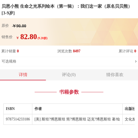
贝恩小熊 生命之光系列绘本（第一辑）：我们这一家（原名贝贝熊）
[3-9岁]
原价
￥90.00
82.80
销售价
￥
(9.20折)
累计销量
0
浏览次数
8497
累计评论
0
可选规格
详情
评论(0)
猜你喜欢
书籍参数
ISBN
作者
出版社
9787514233186
[美] 斯坦?博恩斯坦 简?博恩斯坦 迈克?博恩斯坦 著/绘
文化发