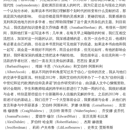
现代性（earlymodernity）是欧洲历目前迷人的时代，因为它是过去与现在之间的
一个认知分水岭。如果说本书对我们理解那个划时代的转变有什么贡献的话，那
就是因为他的影响。 但这些都是我早期的灵感来源；更确切地说，我要感谢伯
克利和其他地方的许多学者，他们帮助我理解了这个庞大而杂乱的主题。到目前
为止，我优选的知识债务是欠乔纳森·希恩（JonathanSheehan）的。有很长一段时
间，我和他打算一起写这本书；几年来，在每天早上喝咖啡的时候，我们互相交
流想法，加深对这一问题的认识。我深感遗憾的是，在另一次合作之后，他感到
有必要走自己的路。但在这本书里到处可见他留下的痕迹。如果这本书由他和我
一起写，就会是一本很好不同的书，而且会好得多，但无论如何，有他的影响会
更好。我怀着深深的感激之情把这本书献给他。 我也很幸运，在伯克利有一个
活跃的学者社区，他们一直在关注类似的课题。芭芭拉·夏皮罗
（BarbaraShapiro）、维姬·卡恩（VickyKahn）和艾伯特·阿斯科利
（AlbertAscoli），都从不同的学科角度写过关于信心／信仰的历史，我从与他们
的交谈中受益匪浅。特别是2012年，我和艾伯特共同举办了一个名为“信仰问题：
中世纪和近代欧洲的信仰及承诺”的合作研究研讨会，由汤森人文中心慷慨资助。
研讨会期间，学生和教师组成的跨学科社群进行了为期一周的讨论。我很好感谢
与会者，特别是那些提出十分新颖和令人信服的见解的学生。之后的2013年，在
前述讨论的基础上，我们召开了一个大型靠前会议，我要感谢与会者，从他们的
发言和参与中所获甚多：艾伯特·阿斯科利、罗娜·休斯顿（LornaHuston）、克雷
格·穆德鲁（CraigMuldrew）、沃尔特·斯蒂芬（WalterStephen）、乔安娜·皮乔托
（JoannaPicciotto）、爱德华·穆尔（EdwardMuir）、亚历克斯·杜比莱
（AlexDubilet）、罗伯特·哈金斯（RobertHarkins）、杰斯·赫德曼
（JessHerdman）、莉莉·卢夫布鲁（LiliLoofbourow）、史蒂文·贾斯蒂斯