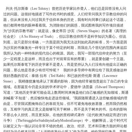
列夫·托尔斯泰（Leo Tolstoy）曾把历史学家比作聋人，他们总是回答没有人问
过的问题。这很好地描述了写作此书时的感受。人们经常问我关于宗教信仰的问
题，但从来没有人问过我关于信仰本身的历史，我有时向同事们谈起这个话题，
他们都用奇怪的眼神看着我。为消除他们的困惑，我试图将我的写作项目描述
为“沙宾的宗教书籍”：就是说，像史蒂芬·沙宾（Steven Shapin）的名著《真理的
社会史》（A So History of Truth），但以宗教信仰而不是科学知识为重心。但说
到底，这只是部分准确，一方面是因为我无法达到如此高的标准，另一方面是因
为沙宾的书像激光一样专注于某个特定的时期，而我在几个世纪的范围内来追踪
我所认为的一种特殊的现代信心的根源。因此，我写一部现代信仰史的努力（至
少一定程度上是这样，而且也出于对前辈应有的尊重），就是要创建一个主题。
如果托尔斯泰笔下的历史学家不是聋人，而是坚持认为人们没有向他提出正确的
问题，那么他是否多少有些可怜呢？ 我的许多导师中有两位给了我灵感做这种
很好愚蠢的尝试：泰德·拉布（Ted Rabb）和已故的劳伦斯·斯通（Lawrence
Stone）。我稍微犹豫地承认了斯通的影响，因为他经常被指责超出了自己的专业
领域。在那篇至今仍是尖刻的学术评论中，爱德华·汤普森（Edward Thompson）
写道：“其他历史学家可能会花上数周时间来掩盖他们自己敏感的无知领域，斯通
则喊着‘不知道’，然后愉快地走进这些领域。”我跟随斯通进入这些敏感领域的理
由是，尽管我试图掩饰自己的靠前无知，但不可避免地收效甚微，然而我仍然相
信，互相学习的真正意义是能够写关于树林，而不是关于树木的书。拉布的影响
不那么令人担忧，而且更实际。在他的里程碑式著作《近代欧洲为稳定而进行的
斗争》（TheStruggleforStabilityinEarlyModernEurope）中，他解释说，这个时代可
以被定义为一场认识论非常不错的危机，政治、经济、艺术和宗教方面的辩论都
归结为这个根本问题：“人还能依靠什么呢？”作为导师，他给我的印象是，早期