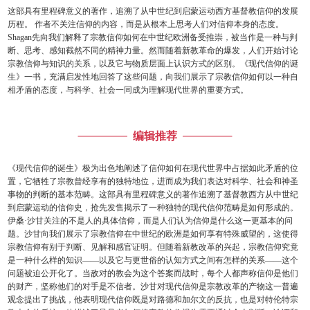
这部具有里程碑意义的著作，追溯了从中世纪到启蒙运动西方基督教信仰的发展
历程。 作者不关注信仰的内容，而是从根本上思考人们对信仰本身的态度。
Shagan先向我们解释了宗教信仰如何在中世纪欧洲备受推崇，被当作是一种与判
断、思考、感知截然不同的精神力量。然而随着新教革命的爆发，人们开始讨论
宗教信仰与知识的关系，以及它与物质层面上认识方式的区别。《现代信仰的诞
生》一书，充满启发性地回答了这些问题，向我们展示了宗教信仰如何以一种自
相矛盾的态度，与科学、社会一同成为理解现代世界的重要方式。
编辑推荐
《现代信仰的诞生》极为出色地阐述了信仰如何在现代世界中占据如此矛盾的位
置，它牺牲了宗教曾经享有的独特地位，进而成为我们表达对科学、社会和神圣
事物的判断的基本范畴。这部具有里程碑意义的著作追溯了基督教西方从中世纪
到启蒙运动的信仰史，抢先发售揭示了一种独特的现代信仰范畴是如何形成的。
伊桑·沙甘关注的不是人的具体信仰，而是人们认为信仰是什么这一更基本的问
题。沙甘向我们展示了宗教信仰在中世纪的欧洲是如何享有特殊威望的，这使得
宗教信仰有别于判断、见解和感官证明。但随着新教改革的兴起，宗教信仰究竟
是一种什么样的知识——以及它与更世俗的认知方式之间有怎样的关系——这个
问题被迫公开化了。当敌对的教会为这个答案而战时，每个人都声称信仰是他们
的财产，坚称他们的对手是不信者。沙甘对现代信仰是宗教改革的产物这一普遍
观念提出了挑战，他表明现代信仰既是对路德和加尔文的反抗，也是对特伦特宗