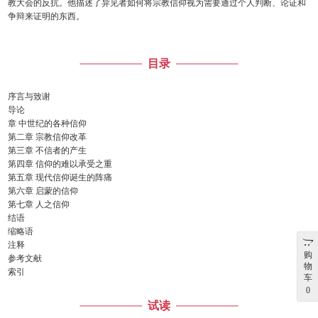
教大会的反抗。他描述了异见者如何将宗教信仰视为需要通过个人判断、论证和
争辩来证明的东西。
目录
序言与致谢
导论
章 中世纪的各种信仰
第二章 宗教信仰改革
第三章 不信者的产生
第四章 信仰的难以承受之重
第五章 现代信仰诞生的阵痛
第六章 启蒙的信仰
第七章 人之信仰
结语
缩略语
注释
购
参考文献
物
索引
车
0
试读