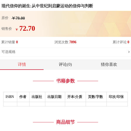
现代信仰的诞生:从中世纪到启蒙运动的信仰与判断
原价
￥79.00
72.70
销售价
￥
累计销量
0
浏览次数
7096
累计评论
0
可选规格
详情
评论(0)
猜你喜欢
书籍参数
ISBN
作者
出版社
出版日期
开本/介质
页数/字数
印次/印张
商品细节