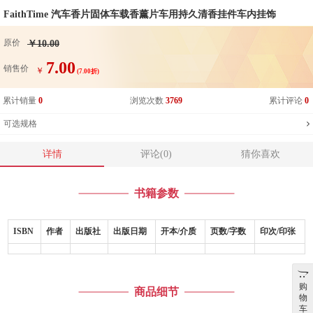
FaithTime 汽车香片固体车载香薰片车用持久清香挂件车内挂饰
原价
￥10.00
7.00
销售价
￥
(7.00折)
累计销量
0
浏览次数
3769
累计评论
0
可选规格
详情
评论(0)
猜你喜欢
书籍参数
ISBN
作者
出版社
出版日期
开本/介质
页数/字数
印次/印张
购
商品细节
物
车