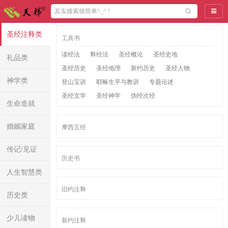
导航
圣经注释类
工具书
读经法
释经法
圣经概论
圣经史地
礼品类
圣经历史
圣经地理
新约历史
圣经人物
神学类
登山宝训
耶稣生平与教训
专题论述
圣经文学
圣经神学
伪经次经
生命造就
婚姻家庭
摩西五经
传记/见证
历史书
人生智慧类
旧约注释
历史类
少儿读物
新约注释