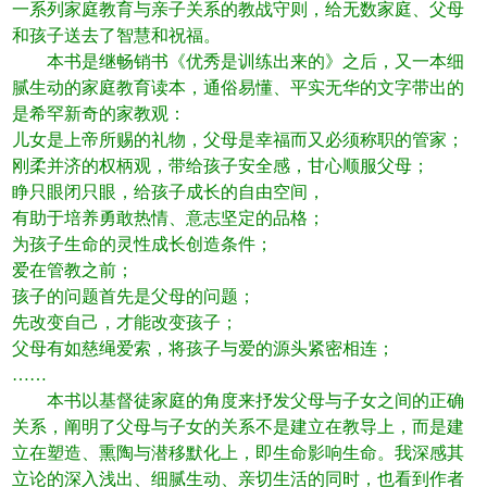
一系列家庭教育与亲子关系的教战守则，给无数家庭、父母
和孩子送去了智慧和祝福。
本书是继畅销书《优秀是训练出来的》之后，又一本细
腻生动的家庭教育读本，通俗易懂、平实无华的文字带出的
是希罕新奇的家教观：
儿女是上帝所赐的礼物，父母是幸福而又必须称职的管家；
刚柔并济的权柄观，带给孩子安全感，甘心顺服父母；
睁只眼闭只眼，给孩子成长的自由空间，
有助于培养勇敢热情、意志坚定的品格；
为孩子生命的灵性成长创造条件；
爱在管教之前；
孩子的问题首先是父母的问题；
先改变自己，才能改变孩子；
父母有如慈绳爱索，将孩子与爱的源头紧密相连；
……
本书以基督徒家庭的角度来抒发父母与子女之间的正确
关系，阐明了父母与子女的关系不是建立在教导上，而是建
立在塑造、熏陶与潜移默化上，即生命影响生命。我深感其
立论的深入浅出、细腻生动、亲切生活的同时，也看到作者