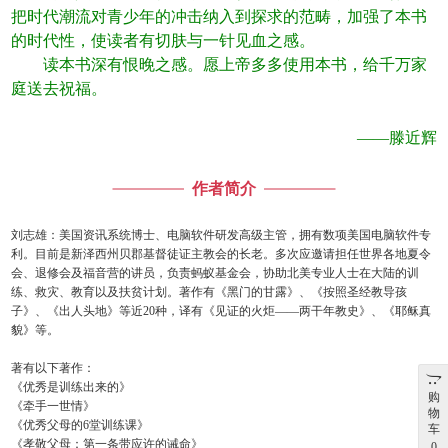
把时代潮流对青少年的冲击纳入到探求的范畴，加强了本书
的时代性，使读者有切肤与一针见血之感。
读本书深有恨晚之感。愿上帝多多使用本书，给千万家
庭送去祝福。
——滕近辉
作者简介
刘志雄：美国资讯系统博士、电脑软件研发高级主管，拥有数项美国电脑软件专
利。目前是新泽西州贝郡基督徒证主教会的长老。多次应邀请担任世界各地夏令
会、退修会及福音营的讲员，负责蚂蚁基金会，协助北美专业人士在大陆的训
练、救灾、教育以及扶贫计划。著作有《黑门的甘露》、《按照圣经教导孩
子》、《出人头地》等近20种，译有《见证的火炬——两干年教史》、《耶稣真
貌》等。
著有以下著作：
《优秀是训练出来的》
购
《牵手一世情》
物
《优秀父母的6堂训练课》
车
《孝敬父母：第一条带应许的诫命》
0