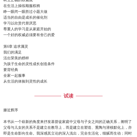
树立正确的权威观
在生活上操练顺服权柄
睁一眼闭一眼胜过小题大做
适当的自由是成长的催化剂
学习以欣赏代替厌恶
尊重人的学习是从家庭开始的
一个好的权威必须要有舍己的爱
第6章 追求属灵
我们的满足
活出荣美的榜样
为孩子生命的灵性成长创造条件
要背经典
全家一起服事
从生活的体验到灵性的成长
试读
滕近辉序
本书从一个崭新的角度来抒发基督徒家庭中父母与子女之间的正确关系，阐明了
父母与儿女的关系不是建立在教导上，而是建立在塑造、熏陶与潜移默化上，亦
即是生命影向生命。我深感其立论的深入浅出，完全生活化，细腻而生动；同时