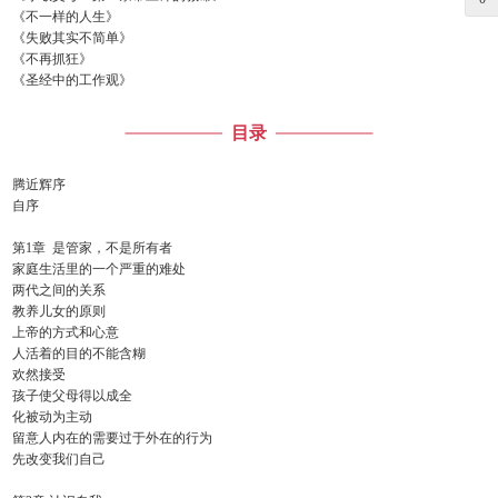
《不一样的人生》
《失败其实不简单》
《不再抓狂》
《圣经中的工作观》
目录
腾近辉序
自序
第1章 是管家，不是所有者
家庭生活里的一个严重的难处
两代之间的关系
教养儿女的原则
上帝的方式和心意
人活着的目的不能含糊
欢然接受
孩子使父母得以成全
化被动为主动
留意人内在的需要过于外在的行为
先改变我们自己