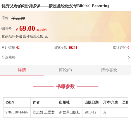
优秀父母的6堂训练课——按照圣经做父母Biblical Parenting
原价
￥22.00
69.00
销售价
￥
(31.36折)
此商品积分最高可抵现
0.02
元
累计销量
42
浏览次数
10291
累计评论
0
可选规格
详情
评论(0)
猜你喜欢
书籍参数
ISBN
作者
出版社
出版日期
开本/介质
页数
9787510414497
刘志雄 王爱君
新世界出版社
2010-12
32