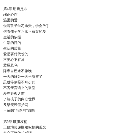
第4章 明辨是非
端正心态
温柔的爱
借着孩子学习承受，学会放手
借着孩子学习永不放弃的爱
生活的依据
生活的目的
生活的质量
爱是要付代价的
不要心不在焉
爱屋及乌
降卑自己永不嫌晚
一天的难处一天当就够了
忍耐等候是不可少的
不吝啬言语上的鼓励
爱在管教之前
了解孩子的内心世界
及早安设保护网
不留想“当然的”遗憾
第5章 顺服权柄
正确地传递顺服权柄的观念